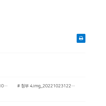
# 첨부 3.KakaoTalk_20221023_121426767_02.jpg
# 첨부 4.img_20221023122710_1.jpg