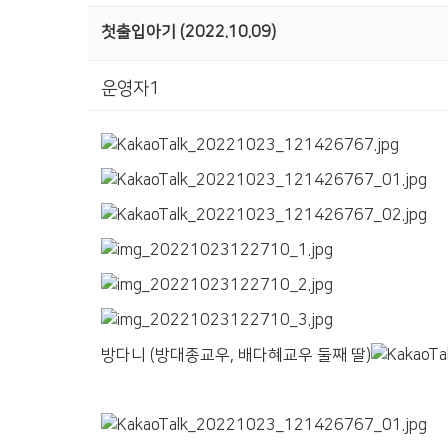
첫출입아기 (2022.10.09)
운영자1
방다니 (방대종교우, 배다혜교우 둘째 딸)