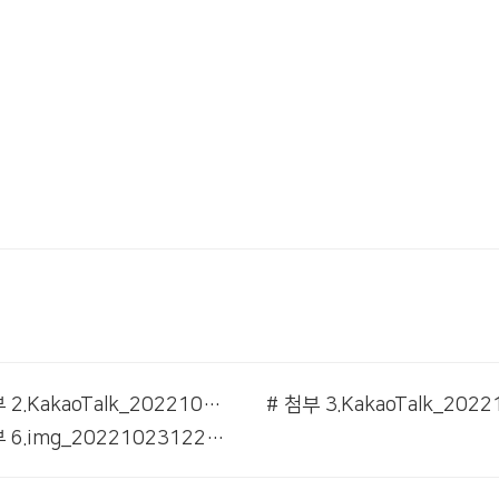
# 첨부 2.KakaoTalk_20221023_121426767_01.jpg
# 첨부 6.img_20221023122710_3.jpg