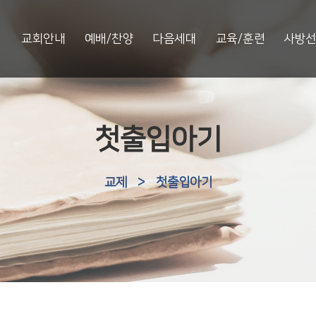
교회안내
예배/찬양
다음세대
교육/훈련
사방
첫출입아기
교제
>
첫출입아기