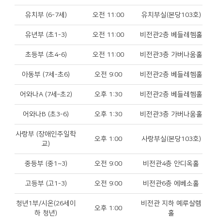
유치부 (6-7세)
오전 11:00
유치부실(본당103호)
유년부 (초1-3)
오전 11:00
비전관2층 베들레헴홀
초등부 (초4-6)
오전 11:00
비전관3층 가버나움홀
아동부 (7세-초6)
오전 9:00
비전관2층 베들레헴홀
어와나A (7세–초2)
오후 1:30
비전관2층 베들레헴홀
어와나B (초3-6)
오후 1:30
비전관3층 가버나움홀
사랑부 (장애인주일학
오후 1:00
사랑부실(본당103호)
교)
중등부 (중1~3)
오전 9:00
비전관4층 안디옥홀
고등부 (고1-3)
오전 9:00
비전관6층 에베소홀
청년1부/시온(26세이
비전관 지하 예루살렘
오후 1:00
하 청년)
홀