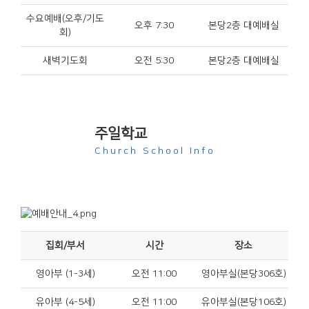
수요예배(오후/기도
오후 7:30
본당2층 대예배실
회)
새벽기도회
오전 5:30
본당2층 대예배실
주일학교
Church School Info
집회/부서
시간
장소
영아부 (1-3세)
오전 11:00
영아부실(본당306호)
유아부 (4-5세)
오전 11:00
유아부실(본당106호)