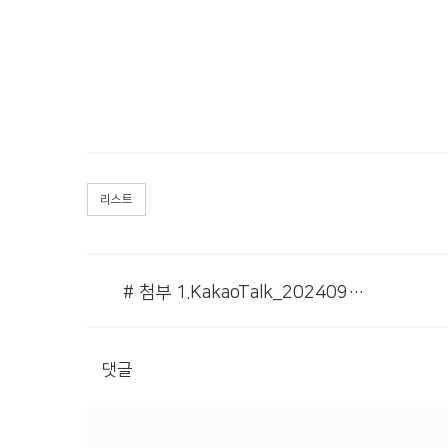
리스트
# 첨부 1.KakaoTalk_20240914_092154384.jpg
댓글