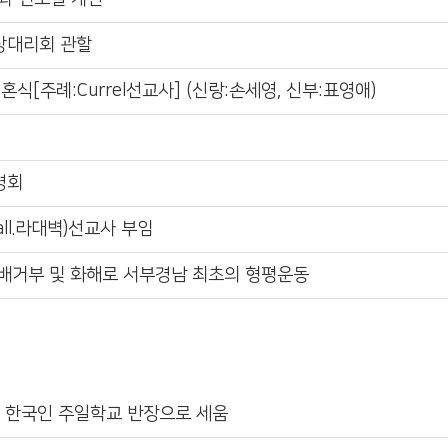
상대리회 관할
식[주례:Currel선교사] (신랑:손세영, 신부:표영애)
경회
yall.라대벽)선교사 부임
배거부 및 화해로 서부경남 최초의 형평운동
첫 한국인 주일학교 반장으로 세움