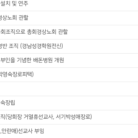
 설치 및 연주
경상노회 관할
회조직으로 총회경상노회 관할
반 조직 (경남성경학원전신)
돈)부인을 기념한 배돈병원 개원
박영숙장로피택)
영숙장립
조직(당회장 거열휴선교사, 서기박성애장로)
len,안란애)선교사 부임