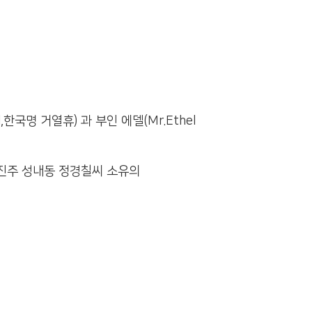
,한국명 거열휴) 과 부인 에델(Mr.Ethel
진주 성내동 정경칠씨 소유의