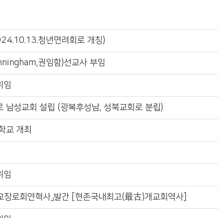
24.10.13.청년면려회로 개칭)
unningham,권임함)선교사 부임
위임
 남성교회 설립 (광복후성남, 성북교회로 분립)
학교 개최
위임
교장로회연혁사」발간 [현존국내최고(最古)개교회역사]