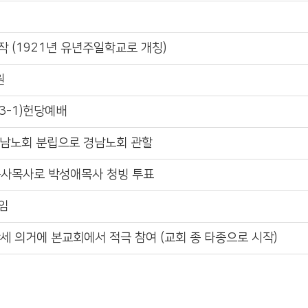
 (1921년 유년주일학교로 개칭)
원
3-1)헌당예배
경남노회 분립으로 경남노회 관할
동사목사로 박성애목사 청빙 투표
임
세 의거에 본교회에서 적극 참여 (교회 종 타종으로 시작)