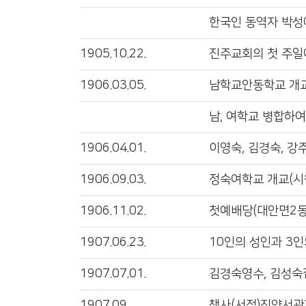
한국인 동역자 박성
1905.10.22.
진주교회의 첫 주일
1906.03.05.
남학교안동학교 개교(1
남, 여학교 병합하여
1906.04.01.
이영숙, 김경숙, 강
1906.09.03.
정숙여학교 개교(시원
1906.11.02.
첫예배당(대안면2동
1907.06.23.
10인의 성인과 3인
1907.07.01.
김경숙영수, 김성숙
1907.09.
책사(서점)진양서관