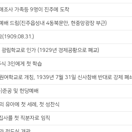
애조사 가족등 9명이 진주에 도착
예배 드림(진주읍성내 4동북문안, 현중앙광장 부근)
909.08.31.)
 광림학교로 인가 (1929년 경제공황으로 폐교)
주식 3인에게 첫 학습
여학교로 개칭, 1939년 7월 31일 신사참배 반대로 강제 폐쇄
)준공 및 헌당예배
의 유아에 첫 세례, 첫 성찬식
집사를 첫 직분자로 임직
과 전도실 개관