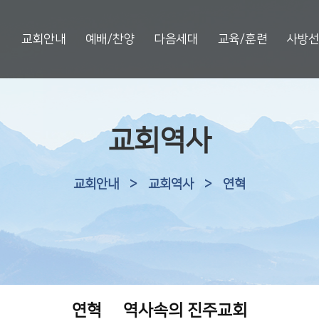
교회안내
예배/찬양
다음세대
교육/훈련
사방
교회역사
교회안내
>
교회역사
>
연혁
연혁
역사속의 진주교회