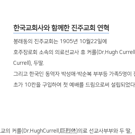
한국교회사와 함께한 진주교회 연혁
봉래동의 진주교회는 1905년 10월22일에
호주장로회 소속의 의료선교사 휴 커를(Dr.Hugh Currell
Currell), 두딸.
그리고 한국인 동역자 박성애∙박순복 부부등 가족5명이 
초가 10칸을 구입하여 첫 예배를 드림으로써 설립되었다
 커를(Dr.HughCurrell,巨烈烋)의료 선교사부부와 두 딸,