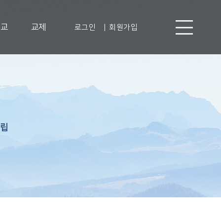
선교
교제
로그인
|
회원가입
립