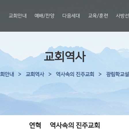
교회안내
예배/찬양
다음세대
교육/훈련
사방
교회역사
회안내
>
교회역사
>
역사속의 진주교회
>
광림학교설
연혁
역사속의 진주교회